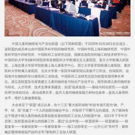
中国儿童药物研发与产业化联盟（以下简称联盟）于2020年10月28日在京成立，
该联盟的成员单位由中国医学科学院药物研究所、中国科学院上海药物研究所、中国中
医科学院中药研究所、中国医药工业研究总院、国家应急防控药物工程技术研究中心、
中国药科大学等6家科研院所和首都医科大学附属北京儿童医院、复旦大学附属儿科医
院、上海交通大学医学院附属上海儿童医学中心、浙江大学医学院附属儿童医院、重庆
医科大学附属儿童医院、北京大学第一医院等6家医院以及扬子江药业、恒瑞医药、达
因海洋生物制药等11家医药工业组成。中国医药工业研究总院为联盟首届理事长单
位。成立该联盟旨在探索建立儿童药物研发与转化产业化平台，指导协调儿童药物研发
与转化、人才培养、技术支撑体系建设，实现“临床发现——基础与转化研究——临床
应用”的有机结合，推动成果共享，提升儿童药物研发能力和转化效率，提高儿童用药
水平，维护儿童健康权益。
大会肯定了“联盟”成立以来，在十三五“重大新药创制”科技专项方面为“政、产、
学、研、医”共建了一个儿药创新的融合平台，并取得了可圈可点的成绩。为了吸纳有
志于推进中国儿童药物高质量创新发展的制药工业加入到联盟中来，2021年下半年开
启第二批联盟成员单位的招募工作，通过“企业申报——联盟初审——联盟遴选——联
盟复审——专家组初审——专家组复审——报工信部审定——公开公示”等环节，最终
确定吸纳海南葫芦娃药业等7家制药工业加入联盟。