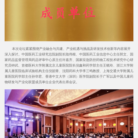
本次论坛紧紧围绕产业融合与共建、产业机遇与挑战及研发技术创新等内容展开
深入探讨。中国医药工业研究总院副院长陆伟根、中国医药工业信息中心主任郭文、国
家药品监督管理局药品评审中心原主任许嘉齐、国家应急防控药物工程技术研究中心研
究员钟武、首都医科大学附属北京儿童医院院长倪鑫和药学部主任王晓玲、浙江大学附
属儿童医院临床试验机构主任倪韶青、沈阳药科大学李三鸣教授、上海交通大学附属儿
童医院药学部主任孙华君、香港中文大学（深圳）医学院副院长于广军以及中国儿童药
物研发与产业化联盟成员单位企业代表出席会议。