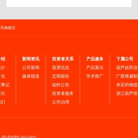
医药旗舰店
介绍
新闻资讯
投资者关系
产品服务
下属公司
简介
公司新闻
股票信息
产品展示
葫芦娃药业
文化
媒体报道
定期报告
学术推广
广西维威制
⼤事记
临时公告
来宾药物提
专区
投资者服务
浙江葫芦世
我们
公司治理
-非经营性-2021-0031