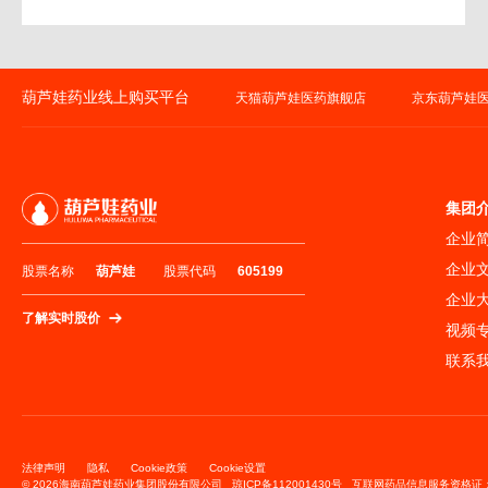
葫芦娃药业线上购买平台
天猫葫芦娃医药旗舰店
京东葫芦娃
集团
企业
企业
股票名称
葫芦娃
股票代码
605199
企业
了解实时股价
视频
联系
法律声明
隐私
Cookie政策
Cookie设置
© 2026海南葫芦娃药业集团股份有限公司
琼ICP备112001430号
互联网药品信息服务资格证：(琼)