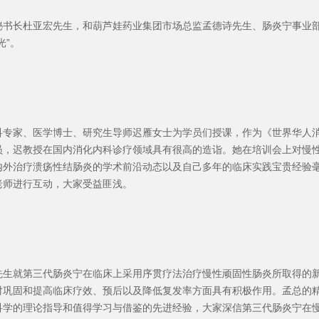
秘书长杜亚宏先生，和葫芦娃药业集团市场总监孟德诗先生、肠炎宁事业
光”。
科专家、医学博士、研究生导师迟雁女士为学员们授课，作为《世界华人
员，迟教授在国内消化内科诊疗领域具有很高的造诣。她在培训会上对慢
内外治疗溃疡性结肠炎的学术前沿动态以及自己多年的临床实践宝贵经验
老师进行互动，大家受益匪浅。
先生就第三代肠炎宁在临床上采用序贯疗法治疗慢性顽固性肠炎所取得的
对巩固和提高临床疗效、预后以及降低复发率方面具有积极作用。孟总的
科学的理论指导和值得学习与借鉴的先进经验，大家深信第三代肠炎宁在