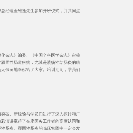
部总经理金维逸先生参加开班仪式，并共同点
消化杂志》编委、《中国全科医学杂志》审稿
性顽固性肠道疾病，尤其是溃疡性结肠炎的临
毫无保留地奉献给了大家。培训期间，学员们
新突破、新经验与学员们进行了深入探讨和广
精彩演讲赢得了在座医务工作者的高度认同和
慢性肠炎、顽固性肠炎的临床实践中一定会发