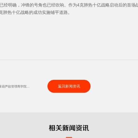
向已经明确，冲锋的号角也已经吹响。作为4克肺热十亿战略启动后的首场
4克肺热十亿战略的成功实施铺平道路。
返回新闻资讯
清华大学著名经济学家李江涛教授做客葫芦娃管理商学院精彩开讲