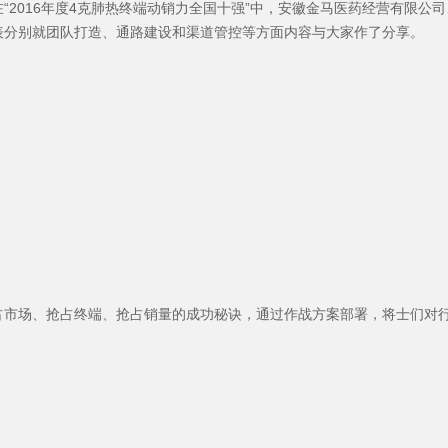
“2016年度4克肺热终端动销力全国十强”中，安徽金马医药经营有限公
表分别就团队打造、通路建设和渠道管控等方面内容与大家作了分享。
占市场、抢占终端、抢占销量的成功秘诀，通过作战方案部署，将士们对