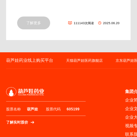
了解更多
111143次阅读
2025.06.20
葫芦娃药业线上购买平台
天猫葫芦娃医药旗舰店
京东葫芦娃
集团
企业
企业
股票名称
葫芦娃
股票代码
605199
企业
了解实时股价
视频
联系