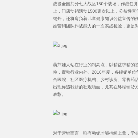
战役全国共分七大战区150个战场，作战任务包
上，门店动销活动1500家次以上，公益性
销外，还将肩负着儿童健康知识公益宣传的
娃营销团队作战能力的一次实战检验，更是
葫芦娃人站在行业的制高点，以精益求精的
粒，轰动行业内外。2016年度，各经销单
合医院、社区医疗机构、乡村诊所、零售药店
出现你追我赶的壮观场面，尤其在终端铺货方面
表彰。
对于营销而言，唯有动销才能持续上量，学