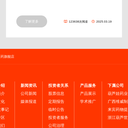
了解更多
123638次阅读
2025.03.19
医药旗舰店
介绍
新闻资讯
投资者关系
产品服务
下属公司
简介
公司新闻
股票信息
产品展示
葫芦娃药业
文化
媒体报道
定期报告
学术推广
广西维威制
⼤事记
临时公告
来宾药物提
专区
投资者服务
浙江葫芦世
我们
公司治理