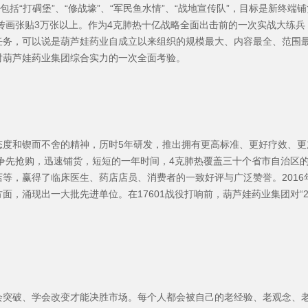
括“打碉堡”、“修战壕”、“军民鱼水情”、“战地宣传队”，目标是新终端铺
宣传画张贴3万张以上。作为4克肺热十亿战略全面出击前的一次实战大练
任务，可以说是葫芦娃药业自成立以来组织的规模最大、内容最全、范围
对葫芦娃药业集团综合实力的一次全面考验。
态度和锲而不舍的精神，历时5年研发，推出拥有更高标准、更好疗效、更
位争先抢购，迅速铺货，短短的一年时间，4克肺热覆盖三十个省市自治区
等，赢得了临床医生、药店店员、消费者的一致好评与广泛赞誉。2016
，涌现出一大批先进单位。在17601战役打响前，葫芦娃药业集团对“2
会突破、学会改变才能决胜市场。每个人都会被自己的老经验、老观念、