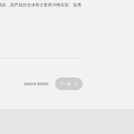
战役，葫芦娃的全体将士誓将冲锋在前、奋勇
下一篇
挑战自我 熔炼团队