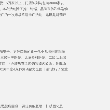
货1.5万家以上，门店陈列与包装3000家以
兵，本次活动除了抢占终端、品牌宣传和终端动
最广的一次市场终端推广活动。这既是对葫芦
加安全、更佳口味的新一代小儿肺热咳喘颗
的三级甲等医院、儿童专科医院、二级以上综
年度，4克肺热在全国销售如火如荼，各市场
016年度4克肺热动销力全国十强”进行了隆重
老思想所困惑，要想突破瓶颈，打破固化思