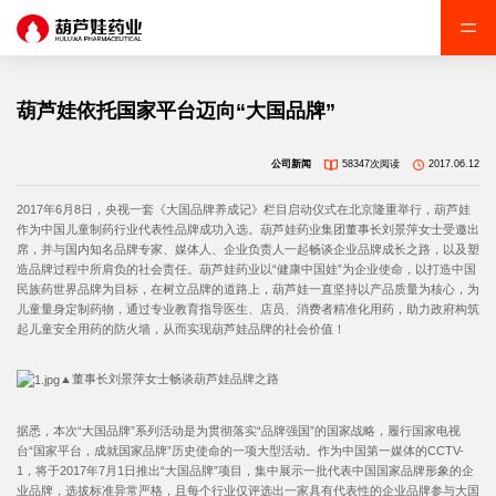
葫芦娃依托国家平台迈向“大国品牌”
公司新闻
58347次阅读
2017.06.12
2017年6月8日，央视一套《大国品牌养成记》栏目启动仪式在北京隆重举行，葫芦娃
作为中国儿童制药行业代表性品牌成功入选。葫芦娃药业集团董事长刘景萍女士受邀出
席，并与国内知名品牌专家、媒体人、企业负责人一起畅谈企业品牌成长之路，以及塑
造品牌过程中所肩负的社会责任。葫芦娃药业以“健康中国娃”为企业使命，以打造中国
民族药世界品牌为目标，在树立品牌的道路上，葫芦娃一直坚持以产品质量为核心，为
儿童量身定制药物，通过专业教育指导医生、店员、消费者精准化用药，助力政府构筑
起儿童安全用药的防火墙，从而实现葫芦娃品牌的社会价值！
▲董事长刘景萍女士畅谈葫芦娃品牌之路
据悉，本次“大国品牌”系列活动是为贯彻落实“品牌强国”的国家战略，履行国家电视
台“国家平台，成就国家品牌”历史使命的一项大型活动。作为中国第一媒体的CCTV-
1，将于2017年7月1日推出“大国品牌”项目，集中展示一批代表中国国家品牌形象的企
业品牌，选拔标准异常严格，且每个行业仅评选出一家具有代表性的企业品牌参与大国