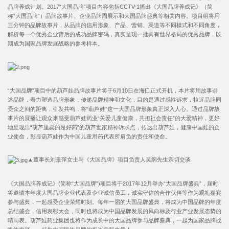
品牌养成计划。2017“大国品牌”项目内容包括CCTV-1播出《大国品牌养成记》（简
称“大国品牌”）品牌故事片、企业品牌周展示和大国品牌盛典等相关内容。项目组将用
三分钟的品牌故事片，从品牌的信用形象、产品、营销、渠道等不同模式和不同角度，
解析每一个优秀企业背后的成功品牌密码，真实呈现一批具有世界格局的优秀品牌，以
期成为国家品牌发展战略的参考样本。
“大国品牌”项目中的葫芦娃品牌故事片将于6月10日在海口正式开机，本片将用故事讲
述品牌，着力塑造品牌形象，传递品牌精神和文化，目的是通过感性诉求，拉近品牌同
受众之间的距离，引发共鸣，将“葫芦娃”这一大国品牌形象真正深入人心。通过品牌故
事片的展播让观众来感受葫芦娃药业“关爱儿童健康，共担社会责任”的大爱精神，更好
地呈现出“葫芦里卖的是好药”的葫芦世家精神诉求点，传达出葫芦娃，健康中国娃的企
业使命，彰显葫芦娃作为中国儿童用药代表所肩负的责任和使命。
▲董事长刘景萍女士与《大国品牌》项目负责人吴纲先生亲切交谈
《大国品牌养成记》(简称“大国品牌”)项目将于2017年12月举办“大国品牌盛典”，届时
将邀请本年度大国品牌企业代表及企业诚信员工，诚实守信的合作伙伴等作为观礼嘉宾
参与盛典，一起感受企业荣耀时刻。每年一届的大国品牌盛典，将成为中国品牌的年度
总结盛会，信用表彰大会，同时也将成为中国品牌发展的风向标及行业产业发展态势的
晴雨表。葫芦娃药业集团也将作为成长中的大国品牌参与品牌盛典，一起为国家品牌战