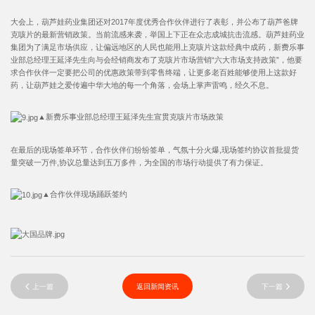
大会上，葫芦娃药业集团还对2017年度优秀合作伙伴进行了表彰，并公布了葫芦爸牌
克咳片的最新营销政策。当前流感来袭，举国上下正在众志成城抗击流感。葫芦娃药业
集团为了满足市场供应，让偏远地区的人民也能用上克咳片这款经典中成药，新费乐事
业部总经理王延泽先生向与会经销商发布了克咳片市场营销“六大市场支持政策”，他要
求合作伙伴一定要把公司的优惠政策带到零售终端，让更多老百姓能够使用上这款好
药，让葫芦娃之爱传遍中华大地的每一个角落，会场上掌声雷鸣，经久不息。
▲新费乐事业部总经理王延泽先生宣贯克咳片市场政策
在最后的现场签单环节，合作伙伴们纷纷签单，气氛十分火爆,现场签约协议首批提货
量突破一万件,协议总量达到五万多件，为全国的市场行动提供了有力保证。
▲合作伙伴现场踊跃签约
上一篇
返回新闻资讯
下一篇