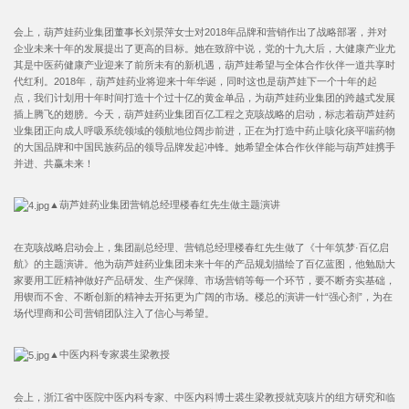
会上，葫芦娃药业集团董事长刘景萍女士对2018年品牌和营销作出了战略部署，并对
企业未来十年的发展提出了更高的目标。她在致辞中说，党的十九大后，大健康产业尤
其是中医药健康产业迎来了前所未有的新机遇，葫芦娃希望与全体合作伙伴一道共享时
代红利。2018年，葫芦娃药业将迎来十年华诞，同时这也是葫芦娃下一个十年的起
点，我们计划用十年时间打造十个过十亿的黄金单品，为葫芦娃药业集团的跨越式发展
插上腾飞的翅膀。今天，葫芦娃药业集团百亿工程之克咳战略的启动，标志着葫芦娃药
业集团正向成人呼吸系统领域的领航地位阔步前进，正在为打造中药止咳化痰平喘药物
的大国品牌和中国民族药品的领导品牌发起冲锋。她希望全体合作伙伴能与葫芦娃携手
并进、共赢未来！
▲葫芦娃药业集团营销总经理楼春红先生做主题演讲
在克咳战略启动会上，集团副总经理、营销总经理楼春红先生做了《十年筑梦·百亿启
航》的主题演讲。他为葫芦娃药业集团未来十年的产品规划描绘了百亿蓝图，他勉励大
家要用工匠精神做好产品研发、生产保障、市场营销等每一个环节，要不断夯实基础，
用锲而不舍、不断创新的精神去开拓更为广阔的市场。楼总的演讲一针“强心剂”，为在
场代理商和公司营销团队注入了信心与希望。
▲中医内科专家裘生梁教授
会上，浙江省中医院中医内科专家、中医内科博士裘生梁教授就克咳片的组方研究和临