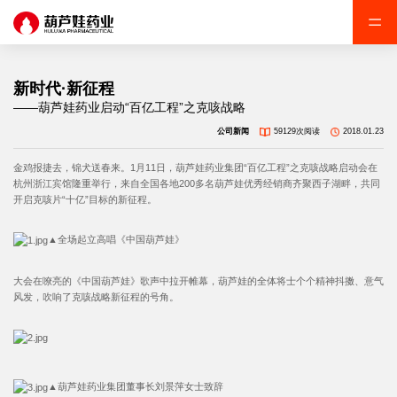
新时代·新征程
——葫芦娃药业启动“百亿工程”之克咳战略
公司新闻
59129次阅读
2018.01.23
金鸡报捷去，锦犬送春来。1月11日，葫芦娃药业集团“百亿工程”之克咳战略启动会在
杭州浙江宾馆隆重举行，来自全国各地200多名葫芦娃优秀经销商齐聚西子湖畔，共同
开启克咳片“十亿”目标的新征程。
▲全场起立高唱《中国葫芦娃》
大会在嘹亮的《中国葫芦娃》歌声中拉开帷幕，葫芦娃的全体将士个个精神抖擞、意气
风发，吹响了克咳战略新征程的号角。
▲葫芦娃药业集团董事长刘景萍女士致辞