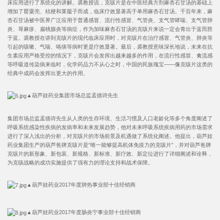
床应用进行了系统化的讲解。裘教授说，克咳片是在中医经典方剂麻杏石甘汤的基础上
增加了罂粟壳、桔梗和莱菔子而成，临床疗效显著高于单用麻杏石甘汤。千百年来，麻
杏石甘汤被中医界广泛应用于普通感冒、流行性感冒、气管炎、支气管哮喘、支气管肺
炎、荨麻疹、扁桃腺炎等病症，作为加味麻杏石甘汤的克咳片来说一定会青出于蓝而胜
于蓝。裘教授在讲到克咳片的现代临床应用时，对克咳片在治疗感冒、气管炎、肺炎等
引起的咳嗽、气喘、咯痰等病时更是疗效显著。最后，裘教授意味深长地说，未来在抗
生素应用严格受控的情况下，克咳片会发挥出越来越多的作用，在流行性感冒、禽流感
等呼吸道传染病来临时，化学药品力不从心之时，中国的民族瑰宝——像克咳片这类的
经典中成药会发挥出更大的作用。
▲葫芦娃药业集团市场总监孟德诗先生
集团市场总监孟德诗先生从人类的生存环境、生活习惯及人口老龄化等多个角度阐述了
呼吸系统感染性疾病的发病率和未来发展趋势，他对未来呼吸系统疾病用药的市场需求
进行了深入浅出的分析，对克咳片的市场前景及机遇做了系统化阐述。他提出，葫芦娃
药业集团生产的葫芦爸牌克咳片是“唯一能够提高机体免疫力的克咳片”，并对葫芦爸牌
克咳片的新形象、新包装、新规格、新标准、新疗效、新定位进行了详细阐述和诠释，
为克咳战略的成功实施提供了强有力的理论支持和战术保障。
▲葫芦娃药业2017年度肺热事业部十佳经销商
▲葫芦娃药业2017年度肠炎宁事业部十佳经销商