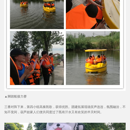
▲脚踏船接力赛
三番对阵下来，第四小组高奏凯歌，获得优胜。团建拓展现场笑声连连，氛围融洽，不
知不觉间，葫芦娃家人们便共同度过了既有汗水又有欢笑的半天时间。